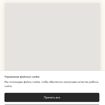
Управление файлами cookie
© Школа
Мы используем файлы cookie, чтобы обеспечить наилучшее качество работы
этикета Юлии
сайта.
Никитиной
ИП Никитина Юлия
Принять все
Игоревна
ИНН 770871413215