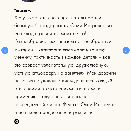
Проходили курс этикета у Юлии Игоревны. Очень
внимательная, доброжелательная, эрудированная
педагог. Детям преподавала материал очень
грамотно, ребята были максимально вовлечены в
процесс обучения. Получили отличные навыки
столового, речевого этикета. Потом данные навыки
применяли и в жизни. Всё было достойно
организовано, был и отличный досуг для детей в
виде похода в музей.
Наталья Ф.