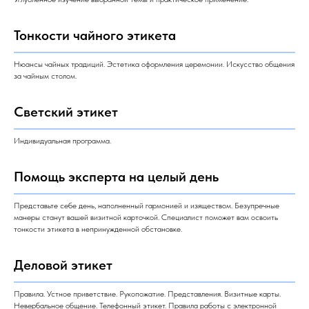
Тонкости чайного этикета
Нюансы чайных традиций. Эстетика оформления церемонии. Искусство общения
за чайным столом.
Светский этикет
Индивидуальная программа.
Помощь эксперта на целый день
Представьте себе день, наполненный гармонией и изяществом. Безупречные
манеры станут вашей визитной карточкой. Специалист поможет вам освоить
тонкости этикета в непринужденной обстановке.
Деловой этикет
Правила. Устное приветствие. Рукопожатие. Представления. Визитные карты.
Невербальное общение. Телефонный этикет. Правила работы с электронной